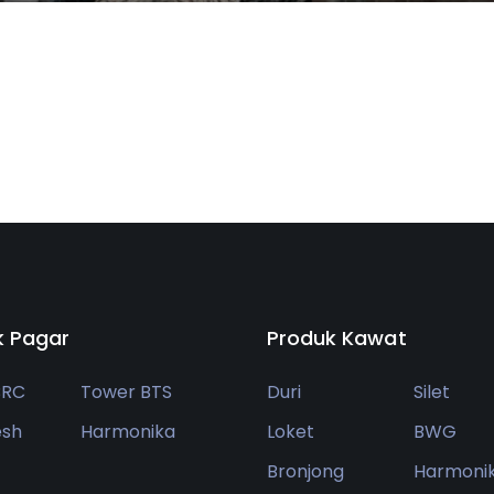
k Pagar
Produk Kawat
BRC
Tower BTS
Duri
Silet
esh
Harmonika
Loket
BWG
Bronjong
Harmoni