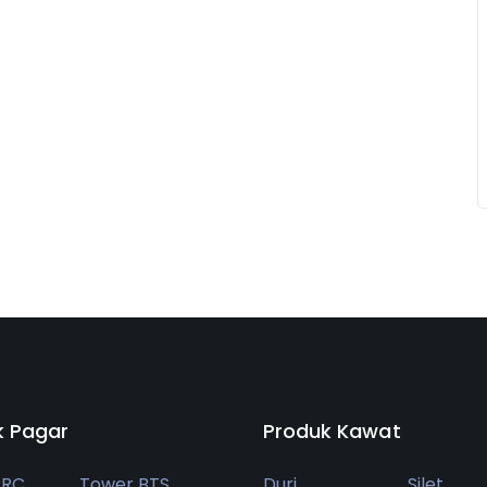
k Pagar
Produk Kawat
BRC
Tower BTS
Duri
Silet