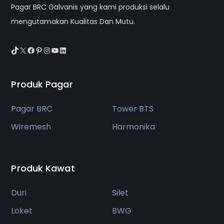
Pagar BRC Galvanis yang kami produksi selalu
mengutamakan Kualitas Dan Mutu.
TikTok
X
Facebook
Pinterest
Instagram
YouTube
LinkedIn
Produk Pagar
Pagar BRC
Tower BTS
Wiremesh
Harmonika
Produk Kawat
Duri
Silet
Loket
BWG