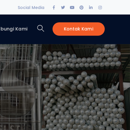
Facebook
Twitter
Youtube
Pinterest
LinkedIn
Instagram
Social Media
Profile
Profile
Profile
Profile
Profile
Profile
bungi Kami
Kontak Kami