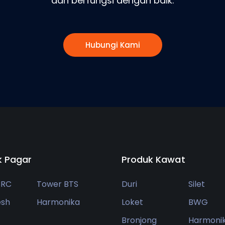
dan berfungsi dengan baik.
Hubungi Kami
k Pagar
Produk Kawat
BRC
Tower BTS
Duri
Silet
esh
Harmonika
Loket
BWG
Bronjong
Harmoni