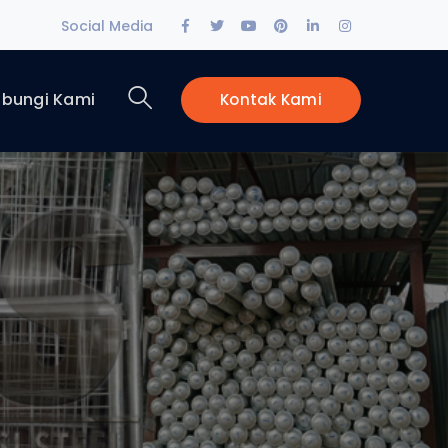
Facebook
Twitter
Youtube
Pinterest
LinkedIn
Instagram
Social Media
Profile
Profile
Profile
Profile
Profile
Profile
bungi Kami
Kontak Kami