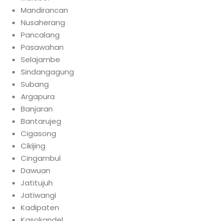
Mandirancan
Nusaherang
Pancalang
Pasawahan
Selajambe
Sindangagung
Subang
Argapura
Banjaran
Bantarujeg
Cigasong
Cikijing
Cingambul
Dawuan
Jatitujuh
Jatiwangi
Kadipaten
Kasokandel