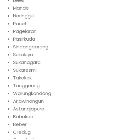
Leles
Mande
Naringgul
Pacet
Pagelaran
Pasirkuda
Sindangbarang
Sukaluyu
Sukanagara
Sukaresmi
Takokak
Tanggeung
Warungkondang
Arjawinangun
Astanajapura
Babakan
Beber
Ciledug