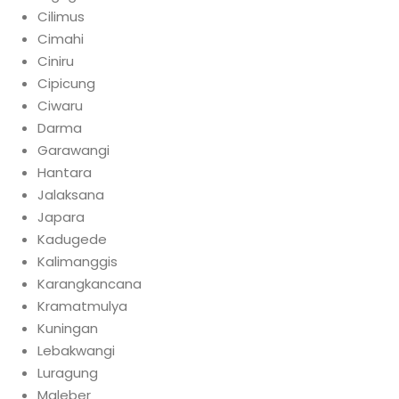
Cilimus
Cimahi
Ciniru
Cipicung
Ciwaru
Darma
Garawangi
Hantara
Jalaksana
Japara
Kadugede
Kalimanggis
Karangkancana
Kramatmulya
Kuningan
Lebakwangi
Luragung
Maleber