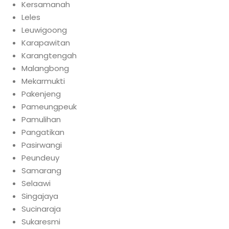
Kersamanah
Leles
Leuwigoong
Karapawitan
Karangtengah
Malangbong
Mekarmukti
Pakenjeng
Pameungpeuk
Pamulihan
Pangatikan
Pasirwangi
Peundeuy
Samarang
Selaawi
Singajaya
Sucinaraja
Sukaresmi