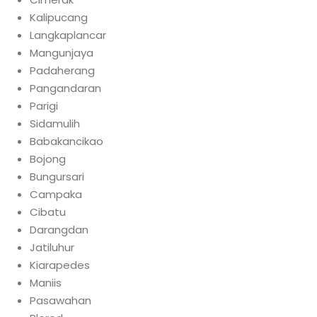
Kalipucang
Langkaplancar
Mangunjaya
Padaherang
Pangandaran
Parigi
Sidamulih
Babakancikao
Bojong
Bungursari
Campaka
Cibatu
Darangdan
Jatiluhur
Kiarapedes
Maniis
Pasawahan