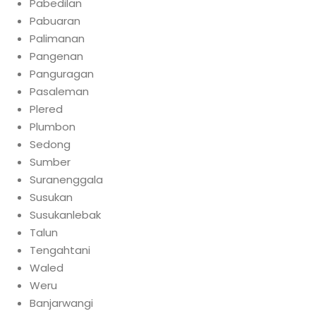
Pabedilan
Pabuaran
Palimanan
Pangenan
Panguragan
Pasaleman
Plered
Plumbon
Sedong
Sumber
Suranenggala
Susukan
Susukanlebak
Talun
Tengahtani
Waled
Weru
Banjarwangi