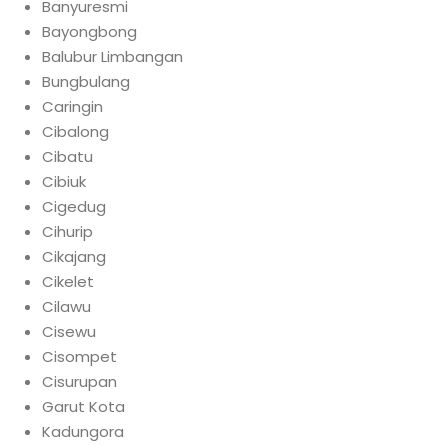
Banyuresmi
Bayongbong
Balubur Limbangan
Bungbulang
Caringin
Cibalong
Cibatu
Cibiuk
Cigedug
Cihurip
Cikajang
Cikelet
Cilawu
Cisewu
Cisompet
Cisurupan
Garut Kota
Kadungora