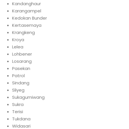
Kandanghaur
Karangampel
Kedokan Bunder
Kertasemaya
Krangkeng
Kroya
Lelea
Lohbener
Losarang
Pasekan
Patrol
Sindang
Sliyeg
Sukagumiwang
Sukra
Terisi
Tukdana
Widasari