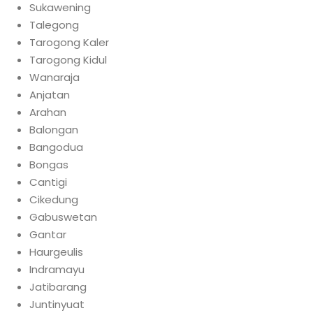
Sukawening
Talegong
Tarogong Kaler
Tarogong Kidul
Wanaraja
Anjatan
Arahan
Balongan
Bangodua
Bongas
Cantigi
Cikedung
Gabuswetan
Gantar
Haurgeulis
Indramayu
Jatibarang
Juntinyuat