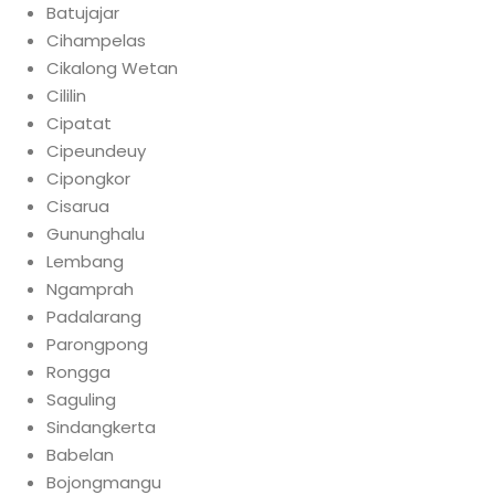
Batujajar
Cihampelas
Cikalong Wetan
Cililin
Cipatat
Cipeundeuy
Cipongkor
Cisarua
Gununghalu
Lembang
Ngamprah
Padalarang
Parongpong
Rongga
Saguling
Sindangkerta
Babelan
Bojongmangu