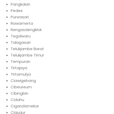
Pangkalan
Pedes
Purwasari
Rawamerta
Rengasdengklok
Tegalwaru
Talagasari
Telukjambe Barat
Telukjambe Timur
Tempuran
Tirtajaya
Tirtamulya
Ciawigebang
Cibeureum
Cibingbin
Cidahu
Cigandamekar
Cigugur