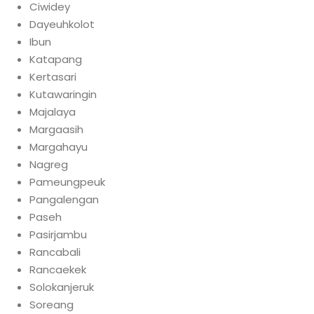
Ciwidey
Dayeuhkolot
Ibun
Katapang
Kertasari
Kutawaringin
Majalaya
Margaasih
Margahayu
Nagreg
Pameungpeuk
Pangalengan
Paseh
Pasirjambu
Rancabali
Rancaekek
Solokanjeruk
Soreang