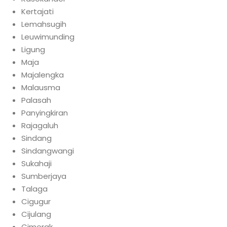
Kertajati
Lemahsugih
Leuwimunding
Ligung
Maja
Majalengka
Malausma
Palasah
Panyingkiran
Rajagaluh
Sindang
Sindangwangi
Sukahaji
Sumberjaya
Talaga
Cigugur
Cijulang
Cimerak