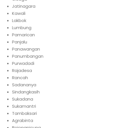
Jatinagara
Kawali
Lakbok
Lumbung
Pamarican
Panjalu
Panawangan
Panumbangan
Purwadadi
Rajadesa
Rancah
Sadananya
Sindangkasih
Sukadana
Sukamantri
Tambaksari
Agrabinta
Bojongpicung