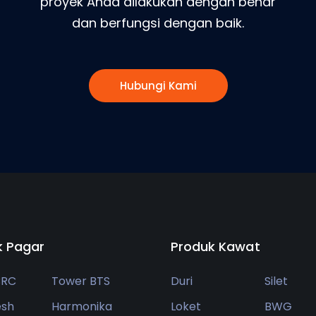
proyek Anda dilakukan dengan benar
dan berfungsi dengan baik.
Hubungi Kami
k Pagar
Produk Kawat
BRC
Tower BTS
Duri
Silet
esh
Harmonika
Loket
BWG