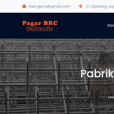
ivan.givro@gmail.com
Jl. Cipinang Ja
Ho
Pabri
Ho