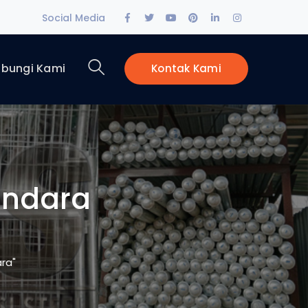
Facebook
Twitter
Youtube
Pinterest
LinkedIn
Instagram
Social Media
Profile
Profile
Profile
Profile
Profile
Profile
bungi Kami
Kontak Kami
andara
ra"