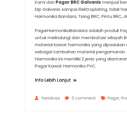
Kami dari
Pagar BRC Galvanis
menjual ber
Dip Galvanis sampai Elektroplating, tidak 
Harmonika Bandara, Tiang BRC, Pintu BRC, d
PagarHarmonikaBandara adalah produk Pag
untuk melindungi dan membatasi wilayah Ba
material kawat harmonika yang dipadukan d
sebagai tambahan material pengamanan. S
Harmonika ini memiliki 2 jenis yang dianta
Pagar Kawat Harmonika PVC.
Info Lebih Lanjut
herialvaa
0 comment
Pagar
,
Pr