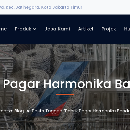
ya, Kec. Jatinegara, Kota Jakarta Timur
me
Produk
Jasa Kami
Artikel
Projek
Hu
k Pagar Harmonika B
me
Blog
Posts Tagged "Pabrik Pagar Harmonika Banda